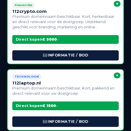
FINANCIËN
112crypto.com
Premium domeinnaam beschikbaar. Kort, herkenbaar
en direct relevant voor de doelgroep. Uitstekend
geschikt voor branding, marketing en online
vindbaarheid.
Direct kopen
€ 5000
›
INFORMATIE / BOD
TECHNOLOGIE
112laptop.nl
Premium domeinnaam beschikbaar. Kort, pakkend en
direct relevant voor uw doelgroep.
Direct kopen
€ 1500
›
INFORMATIE / BOD