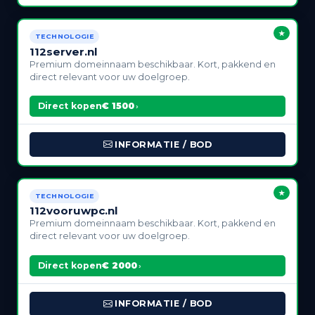
TECHNOLOGIE
112server.nl
Premium domeinnaam beschikbaar. Kort, pakkend en
direct relevant voor uw doelgroep.
Direct kopen
€ 1500
›
INFORMATIE / BOD
TECHNOLOGIE
112vooruwpc.nl
Premium domeinnaam beschikbaar. Kort, pakkend en
direct relevant voor uw doelgroep.
Direct kopen
€ 2000
›
INFORMATIE / BOD